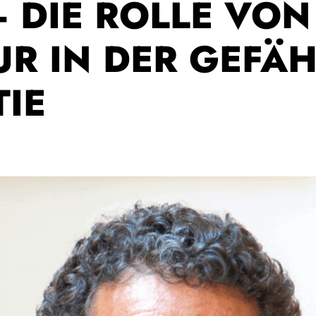
– DIE ROLLE VO
UR IN DER GEFÄ
IE